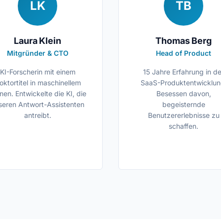
LK
TB
Laura Klein
Thomas Berg
Mitgründer & CTO
Head of Product
KI-Forscherin mit einem
15 Jahre Erfahrung in de
oktortitel in maschinellem
SaaS-Produktentwicklun
nen. Entwickelte die KI, die
Besessen davon,
seren Antwort-Assistenten
begeisternde
antreibt.
Benutzererlebnisse zu
schaffen.